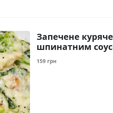
Запечене куряче 
шпинатним соу
159 грн