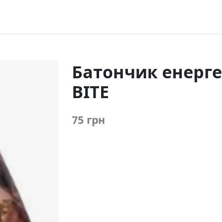
Батончик енерг
BITE
75 грн