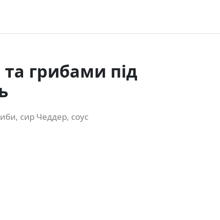
 та грибами під
ь
риби, сир Чеддер, соус