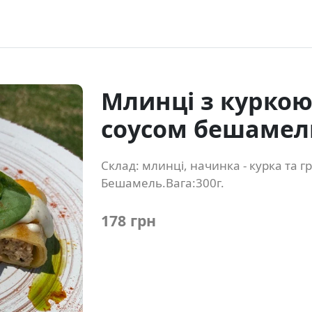
Млинці з куркою
соусом бешамел
Склад: млинці, начинка - курка та г
Бешамель.Вага:300г.
178 грн