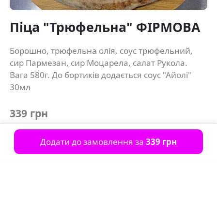
Піца "Трюфельна" ФІРМОВА
Борошно, трюфельна олія, соус трюфельний,
сир Пармезан, сир Моцарела, салат Рукола.
Вага 580г. До бортиків додається соус "Айолі"
30мл
339 грн
Додати до замовлення за
339 грн