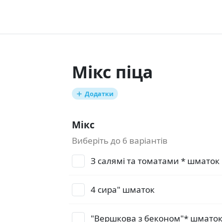
Мікс піца
Додатки
Мікс
Виберіть до 6 варіантів
З салямі та томатами * шматок
4 сира" шматок
"Вершкова з беконом"* шмато