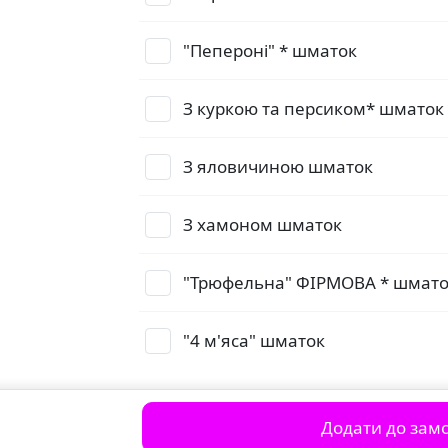
"Пепероні" * шматок
З куркою та персиком* шматок
З яловичиною шматок
З хамоном шматок
"Трюфельна" ФІРМОВА * шмат
"4 м'яса" шматок
Додати до зам