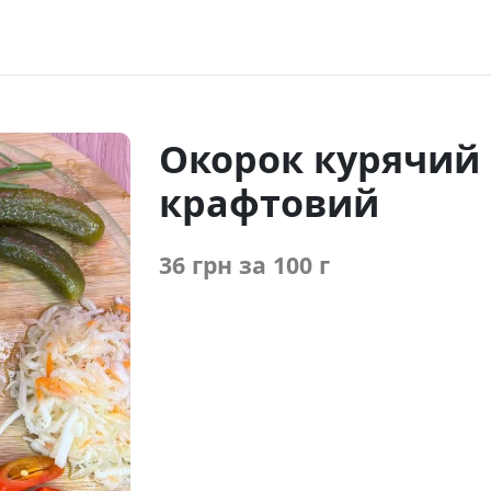
Окорок курячий
крафтовий
36 грн
за 100 г