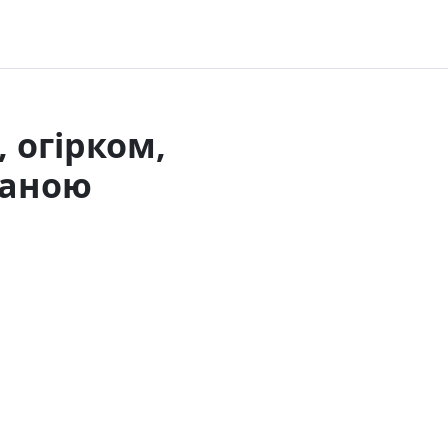
 огірком,
таною